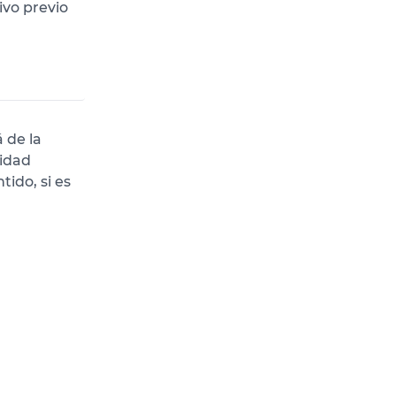
ivo previo
 de la
nidad
ido, si es