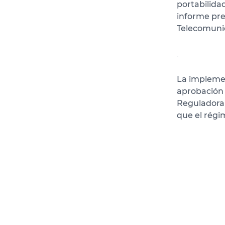
portabilida
informe pre
Telecomuni
La implemen
aprobación 
Reguladora 
que el régi