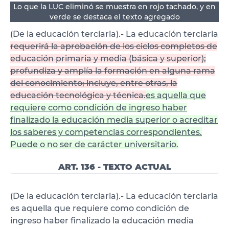
Lo que la LUC eliminó se muestra en rojo tachado, y en
verde se destaca el texto agregado
(De la educación terciaria).- La educación terciaria
requerirá la aprobación de los ciclos completos de
educación primaria y media (básica y superior);
profundiza y amplía la formación en alguna rama
del conocimiento; incluye, entre otras, la
educación tecnológica y técnica.
es aquella que
requiere como condición de ingreso haber
finalizado la educación media superior o acreditar
los saberes y competencias correspondientes.
Puede o no ser de carácter universitario.
ART. 136 - TEXTO ACTUAL
(De la educación terciaria).- La educación terciaria
es aquella que requiere como condición de
ingreso haber finalizado la educación media