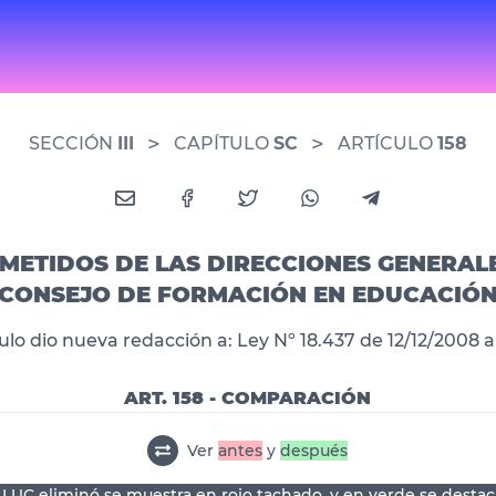
>
>
SECCIÓN
III
CAPÍTULO
SC
ARTÍCULO
158
COMETIDOS DE LAS DIRECCIONES GENERALE
CONSEJO DE FORMACIÓN EN EDUCACIÓ
culo dio nueva redacción a: Ley Nº 18.437 de 12/12/2008 ar
ART. 158 - COMPARACIÓN
Ver
antes
y
después
 LUC eliminó se muestra en rojo tachado, y en verde se destac