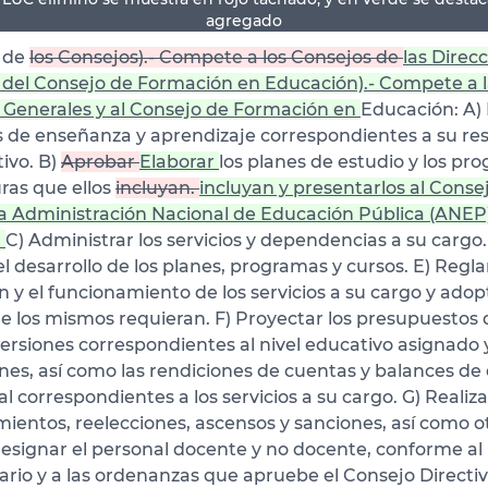
agregado
 de
los Consejos).- Compete a los Consejos de
las Direc
 del Consejo de Formación en Educación).- Compete a l
 Generales y al Consejo de Formación en
Educación: A) 
s de enseñanza y aprendizaje correspondientes a su re
ivo. B)
Aprobar
Elaborar
los planes de estudio y los pr
uras que ellos
incluyan.
incluyan y presentarlos al Conse
la Administración Nacional de Educación Pública (ANEP
.
C) Administrar los servicios y dependencias a su cargo.
el desarrollo de los planes, programas y cursos. E) Regl
 y el funcionamiento de los servicios a su cargo y adopt
 los mismos requieran. F) Proyectar los presupuestos 
versiones correspondientes al nivel educativo asignado 
nes, así como las rendiciones de cuentas y balances de
l correspondientes a los servicios a su cargo. G) Realiz
entos, reelecciones, ascensos y sanciones, así como o
 designar el personal docente y no docente, conforme al
ario y a las ordenanzas que apruebe el Consejo Directiv