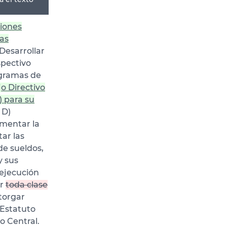
ciones
as
Desarrollar
spectivo
ogramas de
jo Directivo
) para su
 D)
amentar la
ar las
de sueldos,
y sus
 ejecución
ar
toda clase
torgar
 Estatuto
o Central.