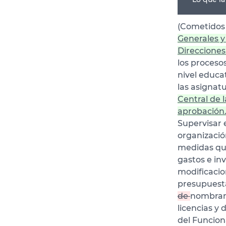
(Cometidos
Generales y
Direcciones
los proceso
nivel educat
las asignat
Central de 
aprobación
Supervisar 
organización
medidas que
gastos e in
modificacio
presupuesta
de
nombrami
licencias y
del Funcion