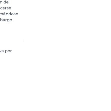
ón de
acerse
ormándose
mbargo
va por