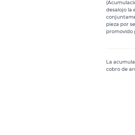
(Acumulació
desalojo la
conjuntame
pieza por s
promovido p
La acumulac
cobro de a