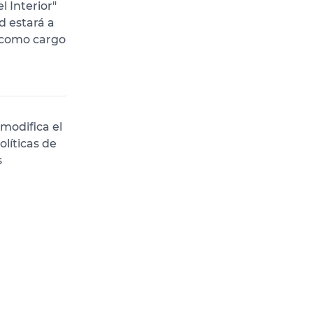
l Interior"
d estará a
o como cargo
 modifica el
líticas de
s