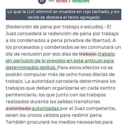
Ver
antes
y
después
Lo que la LUC eliminó se muestra en rojo tachado, y en
verde se destaca el texto agregado
(Redención de pena por trabajo o estudio).- El
Juez concederá la redención de pena por trabajo
a los condenados a pena privativa de libertad. A
los procesados y condenados se les conmutará un
día de reclusión por dos días de
trabajo.
trabajo
sin perjuicio de lo previsto en este artículo para
determinados delitos.
Para estos efectos no se
podrán computar más de ocho horas diarias de
trabajo. La autoridad carcelaria determinará los
trabajos que deban organizarse en cada centro
penitenciario, los que junto con los trabajos
realizados durante las salidas transitorias
autorizada
autorizadas
por el Juez competente,
serán los únicos válidos para redimir pena.
También procurará los medios necesarios para