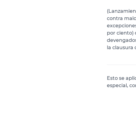
(Lanzamient
contra malo
excepciones
por ciento)
devengados.
la clausura 
Esto se apl
especial, c