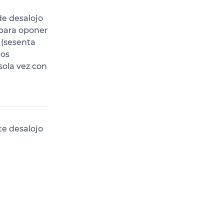
de desalojo
 para oponer
 (sesenta
tos
sola vez con
te desalojo